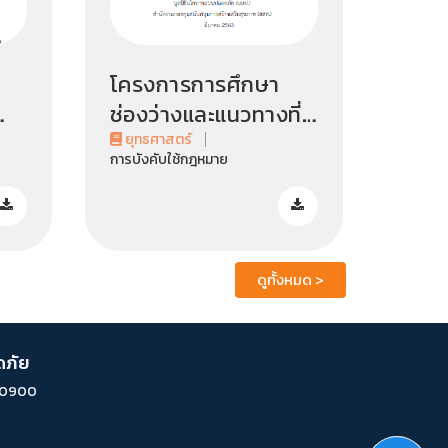
โครงการการศึกษา
โครง
ช่องว่างและแนวทางที่
ประส
เหมาะสมเพื่อเพิ่ม
โคร
ยุทธศาสตร์
ยุทธศ
การบังคับใช้กฎหมาย
การบังค
ประสิทธิภาพการบังคับ
ความ
ใช้กฎหมายต่อการลด
พาหนะ 
พฤติกรรมการเมาแล้ว
เขตก
ตี
ขับบนท้องถนน โดย
โดย ด
ดูทั้งหมด
>
รศ.ดร.ธีระ สินเดชา
<
รักษ์
<
ดภัย
 10900