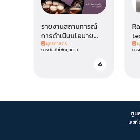
รายงานสถานการณ์
Ra
การดำเนินนโยบาย
te
ควบคุมเครื่องดื่ม
มา
ยุทธศาสตร์
ย
การบังคับใช้กฎหมาย
การ
แอลกอฮอล์ ของ
ลม
ประเทศไทย ระหว่าง
แอ
พ.ศ. 2551-2561 ภายใต้
โครงการ Joint
Assessment Mission
to Review Alcohol
Control Policy and
ศูน
Strategy in Thailand
เลขที
<