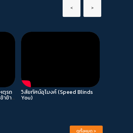
<
>
เหตุรถ
วิสัยทัศน์อุโมงค์ (Speed Blinds
ข่าวเชียงให
ข้าข้าง
You)
ศาลตัดสินคด
ัน
จักรยาน 3 
ดูทั้งหมด
>