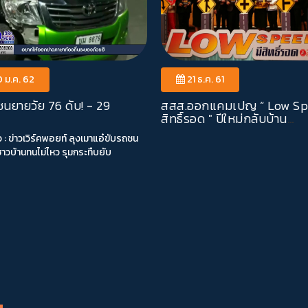
 ม.ค. 62
21 ธ.ค. 61
ชนยายวัย 76 ดับ! - 29
สสส.ออกแคมเปญ “ Low Spe
สิทธิ์รอด " ปีใหม่กลับบ้าน
ปลอดภัย2562
าวเวิร์คพอยท์ ลุงเมาแอ๋ขับรถชน
าวบ้านทนไม่ไหว รุมกระทืบยับ