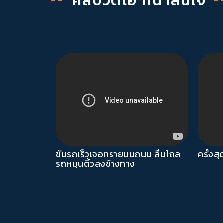
คลิปวิดีโอ
ที่น่าสนใจ
ขับรถเร็วเจอทรายบนถนน ลื่นไถล
ครั้งส
รถหมุนติ้วลงข้างทาง