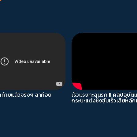
ุดท้ายแล้วจริงๆ ลาก่อย
เร็วแรงทะลุนรก!!! คลิปอุบัติ
กระบะแต่งซิ่งขับเร็วเสียหลักเ
ทางพุ่งชนรถที่จอดไว้หลายค