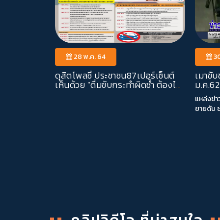
28 พ.ค. 64
30
ดุสิตโพลชี้ ประชาชน87เปอร์เซ็นต์
เมาขับ
เห็นด้วย "ดื่มขับกระทำผิดซ้ำ ต้องไม่
ม.ค.62
รอลงอาญา"
แหล่งข่าว : ข่
ยายดับ ช