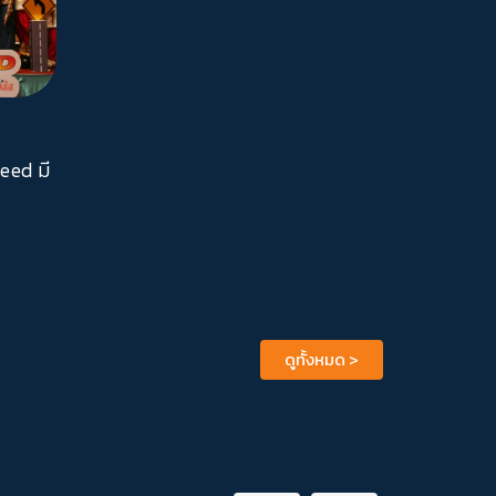
ed มี
ดูทั้งหมด
>