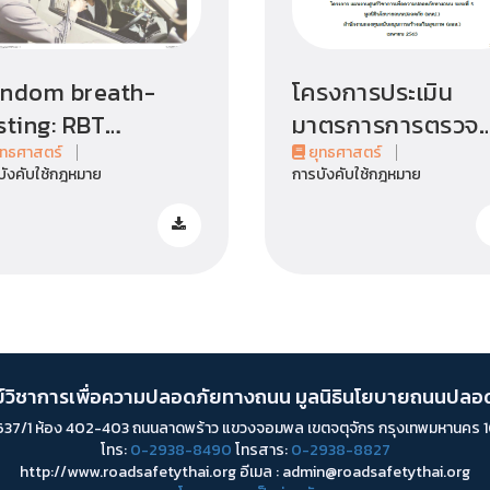
ndom breath-
โครงการประเมิน
sting: RBT
มาตรการการตรวจ
ตรการตั้งจุดตรวจ
แอลกอฮอล์ในเลือด
ุทธศาสตร์
ยุทธศาสตร์
บังคับใช้กฎหมาย
การบังคับใช้กฎหมาย
หายใจ วัดระดับ
ของผู้ขับขี่ที่ประสบ
ลกอฮอล์แบบสุ่ม
<
อุบัติเหตุในจังหวัด
อุดรธานีและระดับ
ประเทศ โดย นางสาว
หรอห๊ะ ดนหรอหมาน
และ ดร.นพ.พลเทพ
วิจิตรคุณากร
<
ย์วิชาการเพื่อความปลอดภัยทางถนน มูลนิธินโยบายถนนปลอ
่ 637/1 ห้อง 402-403 ถนนลาดพร้าว แขวงจอมพล เขตจตุจักร กรุงเทพมหานคร
โทร:
0-2938-8490
โทรสาร:
0-2938-8827
http://www.roadsafetythai.org อีเมล : admin@roadsafetythai.org